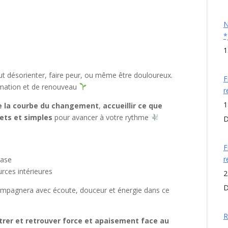
N
*
1
ut désorienter, faire peur, ou même être douloureux.
F
ormation et de renouveau
r
1
de la courbe du changement
,
accueillir ce que
rets et simples
pour avancer à votre rythme
D
F
r
hase
rces intérieures
2
D
ompagnera avec écoute, douceur et énergie dans ce
R
rer et retrouver force et apaisement face au