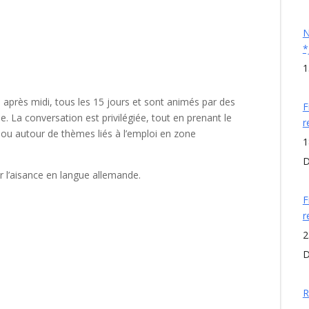
N
*
1
di après midi, tous les 15 jours et sont animés par des
F
. La conversation est privilégiée, tout en prenant le
r
 ou autour de thèmes liés à l’emploi en zone
1
D
 l’aisance en langue allemande.
F
r
2
D
R